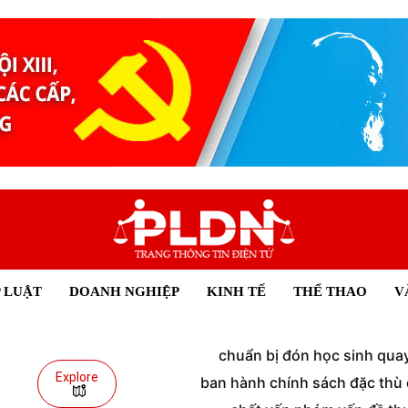
 LUẬT
DOANH NGHIỆP
KINH TẾ
THỂ THAO
V
chuẩn bị đón học sinh quay 
Explore
ban hành chính sách đặc thù đ