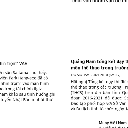
chất vấn nhóm vấn đề thu
Quảng Nam tổng kết dạy t
nhìn trộm” VAR
môn thể thao trong trườ
ên sân Saitama cho thấy,
Thứ Sáu, 15/10/2021 20:38 (GMT+7)
viên Park Hang-seo đã có
Hội nghị Tổng kết dạy thí đ
"nhìn trộm" vào màn hình
thể thao trong các trường T
 trọng tài chính Ilgiz
(THCS) trên địa bàn tỉnh Q
ham khảo sau tình huống ghi
đoạn 2016-2021 đã được S
 tuyển Nhật Bản ở phút thứ
Đào tạo phối hợp với Sở Văn
và Du lịch tỉnh tổ chức ngày 1
Muay Việt Nam 