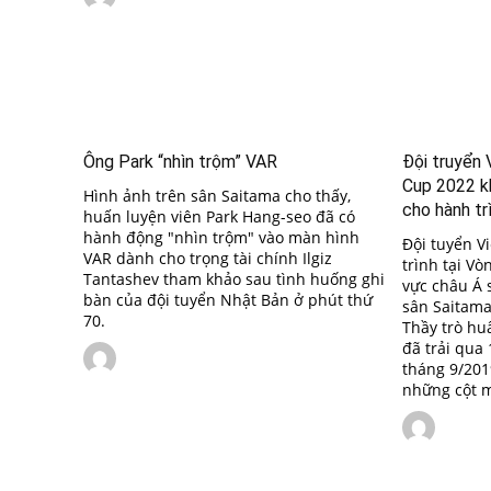
Ông Park “nhìn trộm” VAR
Đội truyển 
Cup 2022 kh
Hình ảnh trên sân Saitama cho thấy,
cho hành trì
huấn luyện viên Park Hang-seo đã có
hành động "nhìn trộm" vào màn hình
Đội tuyển V
VAR dành cho trọng tài chính Ilgiz
trình tại V
Tantashev tham khảo sau tình huống ghi
vực châu Á 
bàn của đội tuyển Nhật Bản ở phút thứ
sân Saitama
70.
Thầy trò hu
đã trải qua 
tháng 9/201
những cột m