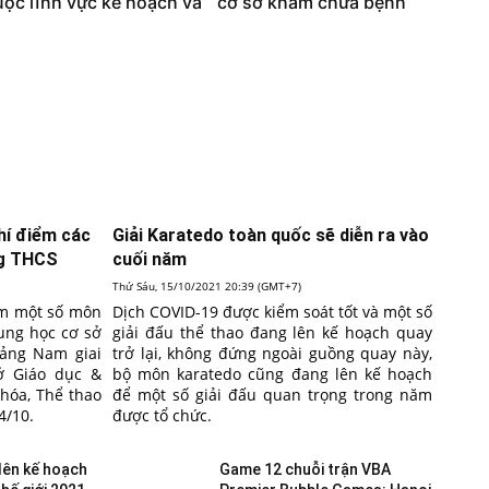
ộc lĩnh vực kế hoạch và
cơ sở khám chữa bệnh
hí điểm các
Giải Karatedo toàn quốc sẽ diễn ra vào
ng THCS
cuối năm
Thứ Sáu, 15/10/2021 20:39 (GMT+7)
iểm một số môn
Dịch COVID-19 được kiểm soát tốt và một số
rung học cơ sở
giải đấu thể thao đang lên kế hoạch quay
uảng Nam giai
trở lại, không đứng ngoài guồng quay này,
ở Giáo dục &
bộ môn karatedo cũng đang lên kế hoạch
 hóa, Thể thao
để một số giải đấu quan trọng trong năm
4/10.
được tổ chức.
lên kế hoạch
Game 12 chuỗi trận VBA