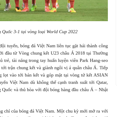
g Quốc 3-1 tại vòng loại World Cup 2022
đội tuyển, bóng đá Việt Nam liên tục gặt hái thành công
Khởi đầu từ Vòng chung kết U23 châu Á 2018 tại Thường
 trẻ, tài năng trong tay huấn luyện viên Park Hang-seo
o tới trận chung kết và giành ngôi vị á quân châu Á. Tiếp
g lọt vào tới bán kết và góp mặt tại vòng tứ kết ASIAN
yển Việt Nam dù không thể cạnh tranh suất tới Qatar,
g Quốc và thủ hòa với đội bóng hàng đầu châu Á – Nhật
ông chỉ của bóng đá Việt Nam. Một chu kỳ mới mở ra với