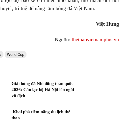
được dự báo sẽ có nhiều khó khăn, thử thách đòi hỏi
 huyết, trí tuệ để nâng tầm bóng đá Việt Nam.
Việt Hưng
Nguồn:
thethaovietnamplus.vn
o
World Cup
Giải bóng đá Nhi đồng toàn quốc
2026: Câu lạc bộ Hà Nội lên ngôi
vô địch
Khai phá tiềm năng du lịch thể
thao