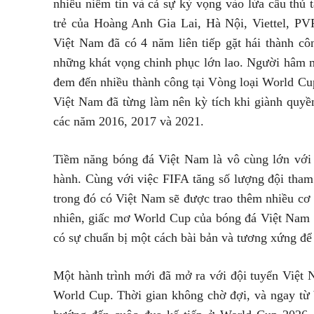
nhiều niềm tin và cả sự kỳ vọng vào lứa cầu thủ 
trẻ của Hoàng Anh Gia Lai, Hà Nội, Viettel, P
Việt Nam đã có 4 năm liên tiếp gặt hái thành cô
những khát vọng chinh phục lớn lao. Người hâm m
đem đến nhiều thành công tại Vòng loại World Cu
Việt Nam đã từng làm nên kỳ tích khi giành quyề
các năm 2016, 2017 và 2021.
Tiềm năng bóng đá Việt Nam là vô cùng lớn với
hành. Cùng với việc FIFA tăng số lượng đội tha
trong đó có Việt Nam sẽ được trao thêm nhiều cơ 
nhiên, giấc mơ World Cup của bóng đá Việt Nam c
có sự chuẩn bị một cách bài bản và tương xứng để
Một hành trình mới đã mở ra với đội tuyển Việt
World Cup. Thời gian không chờ đợi, và ngay từ 