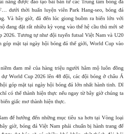
tài năng được đào tạo bài bản từ các Trung tâm bóng đá
VF… dưới thời huấn luyện viên Park Hang-seo, bóng đá
ng. Và bây giờ, đã đến lúc giong buồm ra biển lớn với
ộ đang đặt rất nhiều kỳ vọng vào thế hệ cầu thủ mới sẽ
p 2026. Tương tự như đội tuyển futsal Việt Nam và U20
n góp mặt tại ngày hội bóng đá thế giới, World Cup vào
 niềm đam mê của hàng triệu người hâm mộ luôn đồng
m dự World Cup 2026 lên 48 đội, các đội bóng ở châu Á
hội góp mặt tại ngày hội bóng đá lớn nhất hành tinh. Dĩ
hỉ có thể thành hiện thực nếu ngay từ bây giờ chúng ta
 biến giấc mơ thành hiện thực.
 Nam để hướng đến những mục tiêu xa hơn tại Vòng loại
bây giờ, bóng đá Việt Nam phải chuẩn bị hành trang để