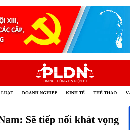
 LUẬT
DOANH NGHIỆP
KINH TẾ
THỂ THAO
V
Nam: Sẽ tiếp nối khát vọng