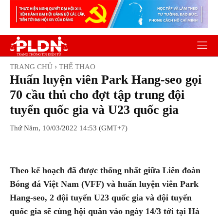
TRANG CHỦ
THỂ THAO
Huấn luyện viên Park Hang-seo gọi
70 cầu thủ cho đợt tập trung đội
tuyển quốc gia và U23 quốc gia
Thứ Năm, 10/03/2022 14:53 (GMT+7)
Facebook
Twitter
Pinterest
Wh
Theo kế hoạch đã được thống nhất giữa Liên đoàn
Bóng đá Việt Nam (VFF) và huấn luyện viên Park
Hang-seo, 2 đội tuyển U23 quốc gia và đội tuyển
quốc gia sẽ cùng hội quân vào ngày 14/3 tới tại Hà