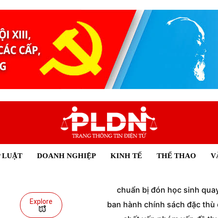
 LUẬT
DOANH NGHIỆP
KINH TẾ
THỂ THAO
V
chuẩn bị đón học sinh quay 
Explore
ban hành chính sách đặc thù đ