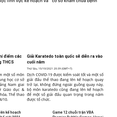
ộc lĩnh vực kế hoạch và
cơ sở khám chữa bệnh
hí điểm các
Giải Karatedo toàn quốc sẽ diễn ra vào
ng THCS
cuối năm
Thứ Sáu, 15/10/2021 20:39 (GMT+7)
iểm một số môn
Dịch COVID-19 được kiểm soát tốt và một số
rung học cơ sở
giải đấu thể thao đang lên kế hoạch quay
uảng Nam giai
trở lại, không đứng ngoài guồng quay này,
ở Giáo dục &
bộ môn karatedo cũng đang lên kế hoạch
 hóa, Thể thao
để một số giải đấu quan trọng trong năm
4/10.
được tổ chức.
lên kế hoạch
Game 12 chuỗi trận VBA