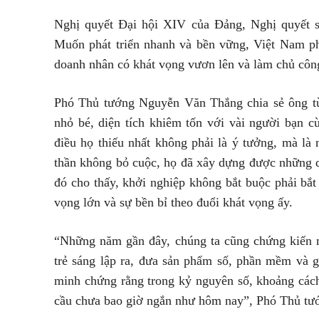
Nghị quyết Đại hội XIV của Đảng, Nghị quyết s
Muốn phát triển nhanh và bền vững, Việt Nam p
doanh nhân có khát vọng vươn lên và làm chủ côn
Phó Thủ tướng Nguyễn Văn Thắng chia sẻ ông từ
nhỏ bé, diện tích khiêm tốn với vài người bạn 
điều họ thiếu nhất không phải là ý tưởng, mà là 
thần không bỏ cuộc, họ đã xây dựng được những d
đó cho thấy, khởi nghiệp không bắt buộc phải bắt
vọng lớn và sự bền bỉ theo đuổi khát vọng ấy.
“Những năm gần đây, chúng ta cũng chứng kiến 
trẻ sáng lập ra, đưa sản phẩm số, phần mềm và gi
minh chứng rằng trong kỷ nguyên số, khoảng cách
cầu chưa bao giờ ngắn như hôm nay”, Phó Thủ tướ