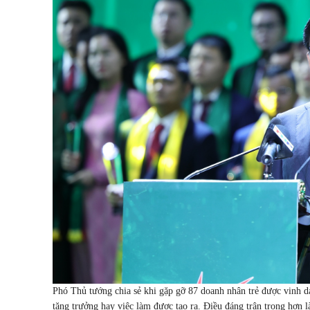
Phó Thủ tướng chia sẻ khi gặp gỡ 87 doanh nhân trẻ được vinh d
tăng trưởng hay việc làm được tạo ra. Điều đáng trân trọng hơn l