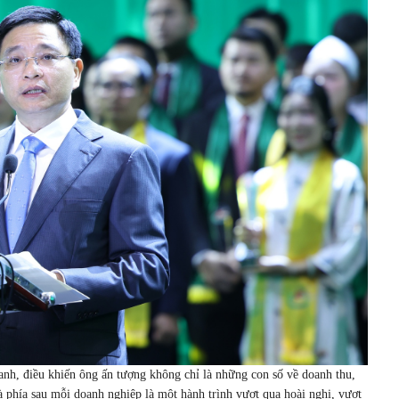
anh, điều khiến ông ấn tượng không chỉ là những con số về doanh thu,
à phía sau mỗi doanh nghiệp là một hành trình vượt qua hoài nghi, vượt