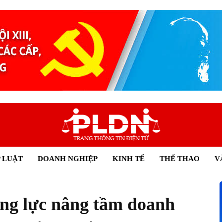
 LUẬT
DOANH NGHIỆP
KINH TẾ
THỂ THAO
V
ộng lực nâng tầm doanh