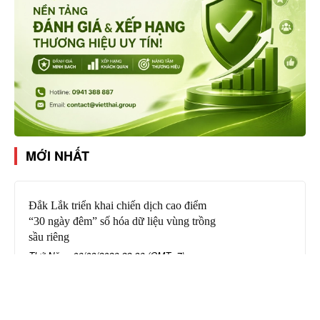
MỚI NHẤT
Đắk Lắk triển khai chiến dịch cao điểm
“30 ngày đêm” số hóa dữ liệu vùng trồng
sầu riêng
Thứ Năm, 06/08/2026 22:36 (GMT+7)
Giả danh công an lừa “chạy án”, chiếm
đoạt 400 triệu đồng
Thứ Năm, 06/08/2026 21:49 (GMT+7)