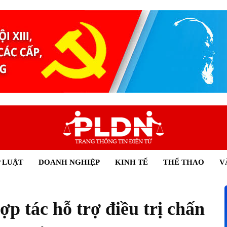
 LUẬT
DOANH NGHIỆP
KINH TẾ
THỂ THAO
V
p tác hỗ trợ điều trị chấn