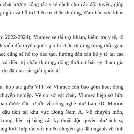
 chất lượng công tác y tế dành cho các đội tuyển, giúp
 ngừa và hỗ trợ điều trị chấn thương, đảm bảo sức khỏe
 2022-2024), Vinmec sẽ tài trợ khám, kiểm tra y tế, tổ
h viên đội tuyển quốc gia bị chấn thương trong thời gian
mec cũng sẽ hỗ trợ đào tạo, hướng dẫn cán bộ y tế tại các
 và điều trị chấn thương, đồng thời cử bác sỹ tham gia
thi đấu tại các giải quốc tế.
ấu, hợp tác giữa VFF và Vinmec còn bao gồm hoạt động
 và chuyên nghiệp. Về cơ sở vật chất, Vinmec hiện sở hữu
̉ thao được đầu tư lớn về công nghệ như Lab 3D, Motion
g) đầu tiên tại khu vực Đông Nam Á. Về chuyên môn,
ong điều trị bằng các kỹ thuật độc quyền như ánh xạ
g lưới hợp tác với nhiều chuyên gia đầu ngành về lĩnh