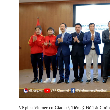
Về phía Vinmec có Giáo sư, Tiến sỹ Đỗ Tất Cường 