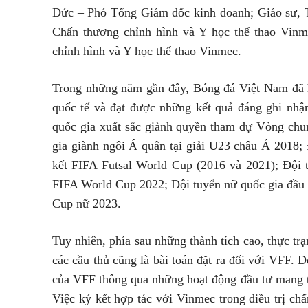
Đức – Phó Tổng Giám đốc kinh doanh; Giáo sư, 
Chấn thương chỉnh hình và Y học thể thao V
chỉnh hình và Y học thể thao Vinmec.
Trong những năm gần đây, Bóng đá Việt Nam đã 
quốc tế và đạt được những kết quả đáng ghi nhận
quốc gia xuất sắc giành quyền tham dự Vòng ch
gia giành ngôi Á quân tại giải U23 châu Á 2018; 
kết FIFA Futsal World Cup (2016 và 2021); Đội t
FIFA World Cup 2022; Đội tuyển nữ quốc gia đầu 
Cup nữ 2023.
Tuy nhiên, phía sau những thành tích cao, thực tr
các cầu thủ cũng là bài toán đặt ra đối với VFF. 
của VFF thông qua những hoạt động đầu tư mang tín
Việc ký kết hợp tác với Vinmec trong điều trị ch