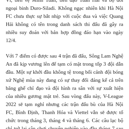
Vĩ, tiền vệ Minh Tuấn, tiền đạo Tuấn Hải và bộ đôi
ngoại binh Duro-Siladi. Không ngạc nhiên khi Hà Nội
FC chưa thực sự bắt nhịp với cuộc đua và việc Quang
Hải không có tên trong danh sách thi đấu đã gây ra
nhiều suy đoán với bản hợp đồng đáo hạn vào ngày
12/4.
Với 7 điểm có được sau 4 trận đã đấu, Sông Lam Nghệ
An đã kịp vương lên để tạm có mặt trong tốp 3 đội dẫn
đầu. Một sự khởi đầu không tệ trong bối cảnh đội bóng
xứ Nghệ mùa này đang có sự thay đổi đáng kể cả trên
băng ghế chỉ đạo và đội hình ra sân với sự xuất hiện
của nhiều gương mặt trẻ. Sau vòng đấu này, V-League
2022 sẽ tạm nghỉ nhưng các trận đấu bù của Hà Nội
FC, Bình Định, Thanh Hóa và Viettel vẫn sẽ được tổ
chức trong tháng 3, tháng 4 và tháng 6. Các câu lạc bộ
chỉ trở lại sân chơi chuyên nghiệp vào đầu tháng 7 sau