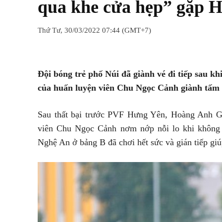
qua khe cửa hẹp” gặp H
Thứ Tư, 30/03/2022 07:44 (GMT+7)
Chia sẻ
Facebook
Twitter
Đội bóng trẻ phố Núi đã giành vé đi tiếp sau k
của huấn luyện viên Chu Ngọc Cảnh giành tấm vé
Sau thất bại trước PVF Hưng Yên, Hoàng Anh Gi
viên Chu Ngọc Cảnh nơm nớp nỗi lo khi không 
Nghệ An ở bảng B đã chơi hết sức và gián tiếp giú