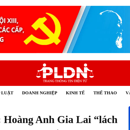
 LUẬT
DOANH NGHIỆP
KINH TẾ
THỂ THAO
V
: Hoàng Anh Gia Lai “lách