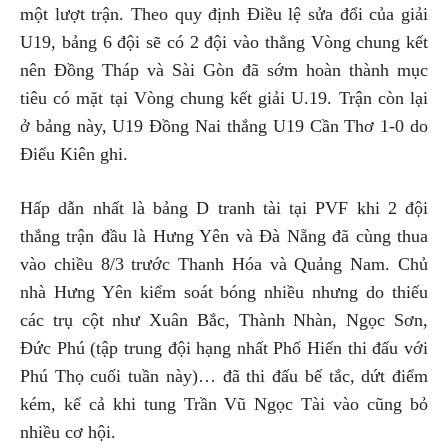
một lượt trận. Theo quy định Điều lệ sửa đổi của giải
U19, bảng 6 đội sẽ có 2 đội vào thẳng Vòng chung kết
nên Đồng Tháp và Sài Gòn đã sớm hoàn thành mục
tiêu có mặt tại Vòng chung kết giải U.19. Trận còn lại
ở bảng này, U19 Đồng Nai thắng U19 Cần Thơ 1-0 do
Điểu Kiên ghi.
Hấp dẫn nhất là bảng D tranh tài tại PVF khi 2 đội
thắng trận đầu là Hưng Yên và Đà Nẵng đã cùng thua
vào chiều 8/3 trước Thanh Hóa và Quảng Nam. Chủ
nhà Hưng Yên kiểm soát bóng nhiều nhưng do thiếu
các trụ cột như Xuân Bắc, Thành Nhàn, Ngọc Sơn,
Đức Phú (tập trung đội hạng nhất Phố Hiến thi đấu với
Phú Thọ cuối tuần này)… đã thi đấu bế tắc, dứt điểm
kém, kể cả khi tung Trần Vũ Ngọc Tài vào cũng bỏ
nhiều cơ hội.