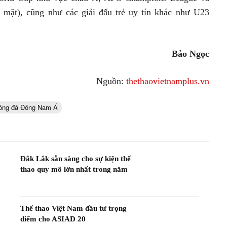
mặt), cũng như các giải đấu trẻ uy tín khác như U23
Bảo Ngọc
Nguồn:
thethaovietnamplus.vn
Bóng đá Đông Nam Á
Đắk Lắk sẵn sàng cho sự kiện thể
thao quy mô lớn nhất trong năm
Thể thao Việt Nam đầu tư trọng
điểm cho ASIAD 20