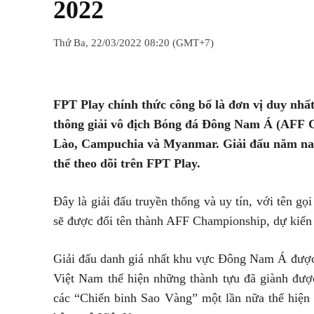
2022
Thứ Ba, 22/03/2022 08:20 (GMT+7)
Chia sẻ
Facebook
Twitter
FPT Play chính thức công bố là đơn vị duy nhấ
thông giải vô địch Bóng đá Đông Nam Á (AFF C
Lào, Campuchia và Myanmar. Giải đấu năm nay
thể theo dõi trên FPT Play.
Đây là giải đấu truyền thống và uy tín, với tên g
sẽ được đổi tên thành AFF Championship, dự kiến
Giải đấu danh giá nhất khu vực Đông Nam Á được k
Việt Nam thể hiện những thành tựu đã giành đượ
các “Chiến binh Sao Vàng” một lần nữa thể hiện 