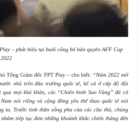
ay – phát biểu tại buổi công bố bản quyền AFF Cup
2022
hó Tổng Giám đốc FPT Play – cho biết:
“Năm 2022 mở
 nước nhà trên đấu trường quốc tế, kể cả ở cấp độ đội
ợt qua mọi khó khăn, các “Chiến binh Sao Vàng” đã cố
 Nam nói riêng và cộng đồng yêu thể thao quốc tế nói
ng ta. Trước tinh thần xông pha của các cầu thủ, chúng
 nhằm tiếp tục đưa những khoảnh khắc chiến thắng đến