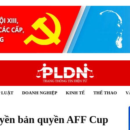
 LUẬT
DOANH NGHIỆP
KINH TẾ
THỂ THAO
V
uyền bản quyền AFF Cup