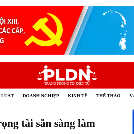
 LUẬT
DOANH NGHIỆP
KINH TẾ
THỂ THAO
V
trọng tài sẵn sàng làm