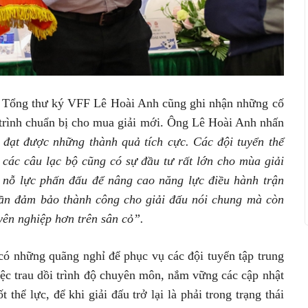
n, Tổng thư ký VFF Lê Hoài Anh cũng ghi nhận những cố
á trình chuẩn bị cho mua giải mới. Ông Lê Hoài Anh nhấn
đạt được những thành quả tích cực. Các đội tuyển thể
i các câu lạc bộ cũng có sự đầu tư rất lớn cho mùa giải
i nỗ lực phấn đấu để nâng cao năng lực điều hành trận
phần đảm bảo thành công cho giải đấu nói chung mà còn
yên nghiệp hơn trên sân cỏ”.
có những quãng nghỉ để phục vụ các đội tuyển tập trung
việc trau dồi trình độ chuyên môn, nắm vững các cập nhật
ốt thể lực, để khi giải đấu trở lại là phải trong trạng thái