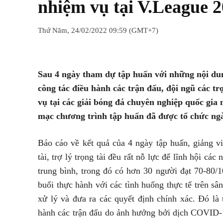
nhiệm vụ tại V.League 
Thứ Năm, 24/02/2022 09:59 (GMT+7)
Chia sẻ
Facebook
Twitter
Sau 4 ngày tham dự tập huấn với những nội du
công tác điều hành các trận đấu, đội ngũ các tr
vụ tại các giải bóng đá chuyên nghiệp quốc gia
mạc chương trình tập huấn đã được tổ chức ngà
Báo cáo về kết quả của 4 ngày tập huấn, giảng v
tài, trợ lý trọng tài đều rất nỗ lực để lĩnh hội cá
trung bình, trong đó có hơn 30 người đạt 70-80/1
buổi thực hành với các tình huống thực tế trên sân,
xử lý và đưa ra các quyết định chính xác. Đó là 
hành các trận đấu do ảnh hưởng bởi dịch COVID-