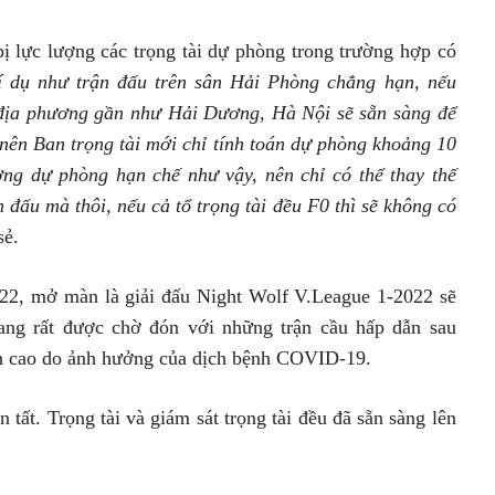
bị lực lượng các trọng tài dự phòng trong trường hợp có
í dụ như trận đấu trên sân Hải Phòng chẳng hạn, nếu
 ở địa phương gần như Hải Dương, Hà Nội sẽ sẵn sàng để
 nên Ban trọng tài mới chỉ tính toán dự phòng khoảng 10
ượng dự phòng hạn chế như vậy, nên chỉ có thể thay thế
 đấu mà thôi, nếu cả tổ trọng tài đều F0 thì sẽ không có
sẻ.
22, mở màn là giải đấu Night Wolf V.League 1-2022 sẽ
đang rất được chờ đón với những trận cầu hấp dẫn sau
ỉnh cao do ảnh hưởng của dịch bệnh COVID-19.
 tất. Trọng tài và giám sát trọng tài đều đã sẵn sàng lên