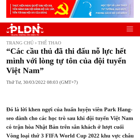
TRANG CHỦ
THỂ THAO
“Các cầu thủ đã thi đấu nỗ lực hết
mình với lòng tự tôn của đội tuyển
Việt Nam”
Thứ Tư, 30/03/2022 08:03 (GMT+7)
Facebook
Twitter
Pinterest
Wh
Đó là lời khen ngợi của huấn luyện viên Park Hang-
seo dành cho các học trò sau khi đội tuyển Việt Nam
có trận hòa Nhật Bản trên sân khách ở lượt cuối
Vòng loại thứ 3 FIFA World Cup 2022 khu vực châu