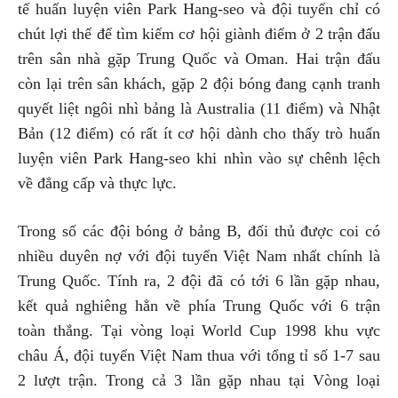
tế huấn luyện viên Park Hang-seo và đội tuyển chỉ có
chút lợi thế để tìm kiếm cơ hội giành điểm ở 2 trận đấu
trên sân nhà gặp Trung Quốc và Oman. Hai trận đấu
còn lại trên sân khách, gặp 2 đội bóng đang cạnh tranh
quyết liệt ngôi nhì bảng là Australia (11 điểm) và Nhật
Bản (12 điểm) có rất ít cơ hội dành cho thấy trò huấn
luyện viên Park Hang-seo khi nhìn vào sự chênh lệch
về đẳng cấp và thực lực.
Trong số các đội bóng ở bảng B, đối thủ được coi có
nhiều duyên nợ với đội tuyển Việt Nam nhất chính là
Trung Quốc. Tính ra, 2 đội đã có tới 6 lần gặp nhau,
kết quả nghiêng hẳn về phía Trung Quốc với 6 trận
toàn thắng. Tại vòng loại World Cup 1998 khu vực
châu Á, đội tuyển Việt Nam thua với tổng tỉ số 1-7 sau
2 lượt trận. Trong cả 3 lần gặp nhau tại Vòng loại