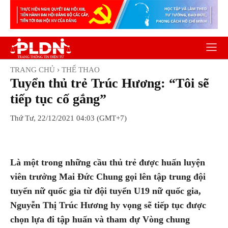
TRANG CHỦ
THỂ THAO
Tuyển thủ trẻ Trúc Hương: “Tôi sẽ
tiếp tục cố gắng”
Thứ Tư, 22/12/2021 04:03 (GMT+7)
Facebook
Twitter
Pinterest
Wh
Là một trong những cầu thủ trẻ được huấn luyện
viên trưởng Mai Đức Chung gọi lên tập trung đội
tuyển nữ quốc gia từ đội tuyển U19 nữ quốc gia,
Nguyễn Thị Trúc Hương hy vọng sẽ tiếp tục được
chọn lựa đi tập huấn và tham dự Vòng chung