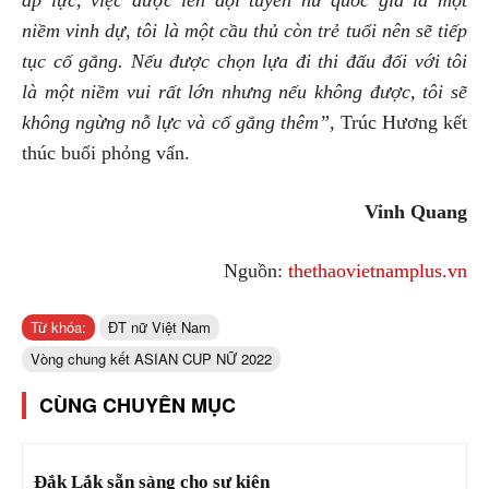
áp lực, việc được lên đội tuyển nữ quốc gia là một
niềm vinh dự, tôi là một cầu thủ còn trẻ tuổi nên sẽ tiếp
tục cố gắng. Nếu được chọn lựa đi thi đấu đối với tôi
là một niềm vui rất lớn nhưng nếu không được, tôi sẽ
không ngừng nỗ lực và cố gắng thêm”,
Trúc Hương kết
thúc buổi phỏng vấn.
Vinh Quang
Nguồn:
thethaovietnamplus.vn
Từ khóa:
ĐT nữ Việt Nam
Vòng chung kết ASIAN CUP NỮ 2022
CÙNG CHUYÊN MỤC
Đắk Lắk sẵn sàng cho sự kiện