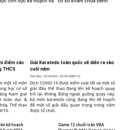
ộc lĩnh vực kế hoạch và
cơ sở khám chữa bệnh
hí điểm các
Giải Karatedo toàn quốc sẽ diễn ra vào
ng THCS
cuối năm
Thứ Sáu, 15/10/2021 20:39 (GMT+7)
iểm một số môn
Dịch COVID-19 được kiểm soát tốt và một số
rung học cơ sở
giải đấu thể thao đang lên kế hoạch quay
uảng Nam giai
trở lại, không đứng ngoài guồng quay này,
ở Giáo dục &
bộ môn karatedo cũng đang lên kế hoạch
 hóa, Thể thao
để một số giải đấu quan trọng trong năm
4/10.
được tổ chức.
lên kế hoạch
Game 12 chuỗi trận VBA