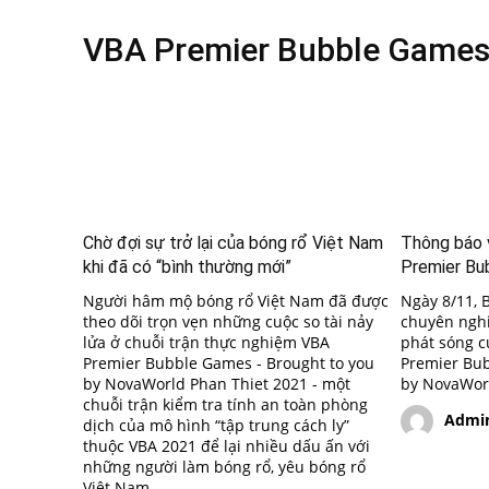
VBA Premier Bubble Game
Chờ đợi sự trở lại của bóng rổ Việt Nam
Thông báo 
khi đã có “bình thường mới”
Premier Bu
Người hâm mộ bóng rổ Việt Nam đã được
Ngày 8/11, 
theo dõi trọn vẹn những cuộc so tài nảy
chuyên nghi
lửa ở chuỗi trận thực nghiệm VBA
phát sóng c
Premier Bubble Games - Brought to you
Premier Bub
by NovaWorld Phan Thiet 2021 - một
by NovaWorl
chuỗi trận kiểm tra tính an toàn phòng
Admi
dịch của mô hình “tập trung cách ly”
thuộc VBA 2021 để lại nhiều dấu ấn với
những người làm bóng rổ, yêu bóng rổ
Việt Nam.