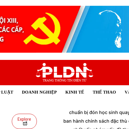
 LUẬT
DOANH NGHIỆP
KINH TẾ
THỂ THAO
V
chuẩn bị đón học sinh quay 
Explore
ban hành chính sách đặc thù đ