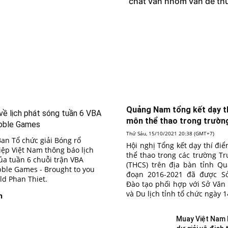
chất vấn nhóm vấn đề thu
s
Quảng Nam tổng kết dạy t
về lịch phát sóng tuần 6 VBA
môn thể thao trong trườ
bble Games
Thứ Sáu, 15/10/2021 20:38 (GMT+7)
Ban Tổ chức giải Bóng rổ
Hội nghị Tổng kết dạy thí đ
ệp Việt Nam thông báo lịch
thể thao trong các trường T
ủa tuần 6 chuỗi trận VBA
(THCS) trên địa bàn tỉnh Q
ble Games - Brought to you
đoạn 2016-2021 đã được S
d Phan Thiet.
Đào tạo phối hợp với Sở Văn
và Du lịch tỉnh tổ chức ngày 1
n
Muay Việt Nam 