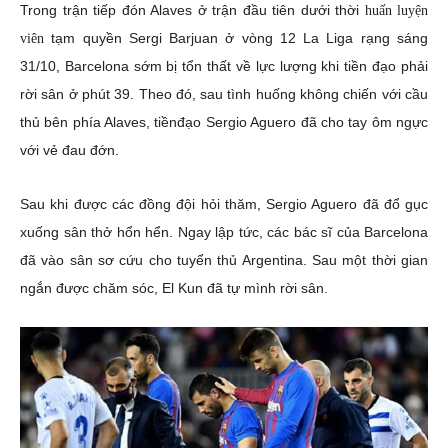
Trong trận tiếp đón Alaves ở trận đầu tiên dưới thời
huấn luyện
tạm quyền Sergi Barjuan ở vòng 12 La Liga rạng sáng
viên
31/10, Barcelona sớm bị tổn thất về lực lượng khi tiền đạo phải
rời sân ở phút 39. Theo đó, sau tình huống không chiến với cầu
thủ bên phía Alaves, tiềnđạo Sergio Aguero đã cho tay ôm ngực
với vẻ đau đớn.
Sau khi được các đồng đội hỏi thăm, Sergio Aguero đã đổ gục
xuống sân thở hổn hển. Ngay lập tức, các bác sĩ của Barcelona
đã vào sân sơ cứu cho tuyển thủ Argentina. Sau một thời gian
ngắn được chăm sóc, El Kun đã tự mình rời sân.