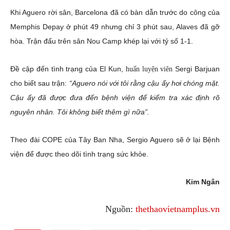
Khi Aguero rời sân, Barcelona đã có bàn dẫn trước do công của
Memphis Depay ở phút 49 nhưng chỉ 3 phút sau, Alaves đã gỡ
hòa. Trận đấu trên sân Nou Camp khép lại với tỷ số 1-1.
Đề cập đến tình trạng của El Kun,
Sergi Barjuan
huấn luyện viên
cho biết sau trận:
“Aguero nói với tôi rằng cậu ấy hơi chóng mặt.
Cậu ấy đã được đưa đến bệnh viện để kiểm tra xác định rõ
nguyên nhân. Tôi không biết thêm gì nữa”.
Theo đài COPE của Tây Ban Nha, Sergio Aguero sẽ ở lại Bệnh
viện để được theo dõi tình trạng sức khỏe.
Kim Ngân
Nguồn:
thethaovietnamplus.vn