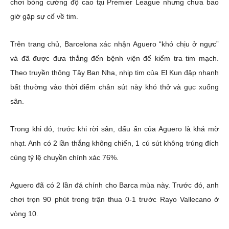
chơi bóng cường độ cao tại Premier League nhưng chưa bao
giờ gặp sự cố về tim.
Trên trang chủ, Barcelona xác nhận Aguero “khó chịu ở ngực”
và đã được đưa thẳng đến bệnh viện để kiểm tra tim mạch.
Theo truyền thông Tây Ban Nha, nhịp tim của El Kun đập nhanh
bất thường vào thời điểm chân sút này khó thở và gục xuống
sân.
Trong khi đó, trước khi rời sân, dấu ấn của Aguero là khá mờ
nhạt. Anh có 2 lần thắng không chiến, 1 cú sút không trúng đích
cùng tỷ lệ chuyền chính xác 76%.
Aguero đã có 2 lần đá chính cho Barca mùa này. Trước đó, anh
chơi trọn 90 phút trong trận thua 0-1 trước Rayo Vallecano ở
vòng 10.