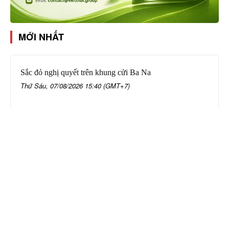
MỚI NHẤT
Sắc đỏ nghị quyết trên khung cửi Ba Na
Thứ Sáu, 07/08/2026 15:40 (GMT+7)
Công an tỉnh Đắk Lắk tìm người bị hại
trong vụ án lừa đảo chiếm đoạt tài sản
Thứ Sáu, 07/08/2026 15:10 (GMT+7)
Tập huấn kỹ năng livestream bán sầu
riêng cho 8 xã, phường
Thứ Sáu, 07/08/2026 14:58 (GMT+7)