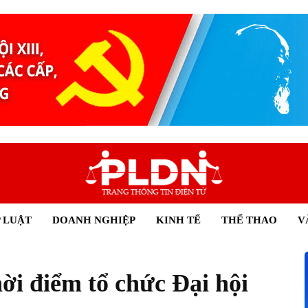
 LUẬT
DOANH NGHIỆP
KINH TẾ
THỂ THAO
V
ời điểm tổ chức Đại hội