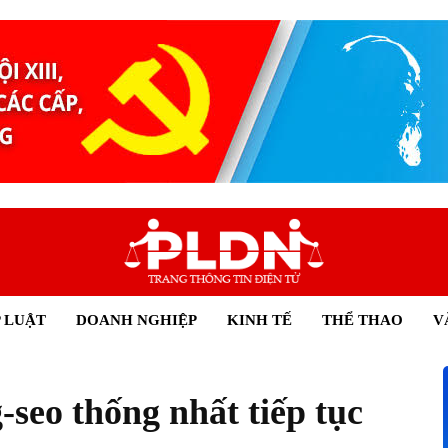
 LUẬT
DOANH NGHIỆP
KINH TẾ
THỂ THAO
V
eo thống nhất tiếp tục