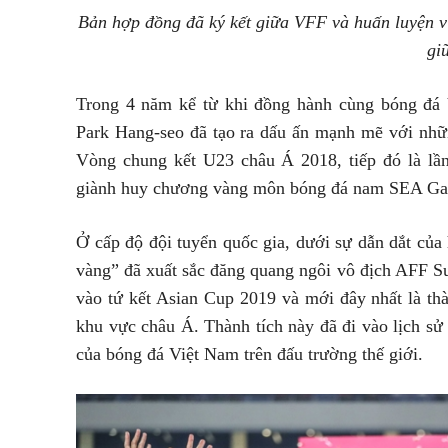
Bản hợp đồng đã ký kết giữa VFF và huấn luyện v
gi
Trong 4 năm kể từ khi đồng hành cùng bóng đá 
Park Hang-seo đã tạo ra dấu ấn mạnh mẽ với nhữn
Vòng chung kết U23 châu Á 2018, tiếp đó là lần
giành huy chương vàng môn bóng đá nam SEA Gam
Ở cấp độ đội tuyển quốc gia, dưới sự dẫn dắt củ
vàng” đã xuất sắc đăng quang ngôi vô địch AFF Suz
vào tứ kết Asian Cup 2019 và mới đây nhất là th
khu vực châu Á. Thành tích này đã đi vào lịch sử
của bóng đá Việt Nam trên đấu trường thế giới.