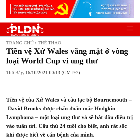
TRANG CHỦ
THỂ THAO
Tiền vệ Xứ Wales vắng mặt ở vòng
loại World Cup vì ung thư
Thứ Bảy, 16/10/2021 00:13 (GMT+7)
Facebook
Twitter
Pinterest
Wh
Tiền vệ của Xứ Wales và câu lạc bộ Bournemouth –
David Brooks được chẩn đoán mắc Hodgkin
Lymphoma – một loại ung thư và sẽ bắt đầu điều trị
vào tuần tới. Cầu thủ 24 tuổi cho biết, anh rất sốc
khi được biết về căn bệnh của mình.