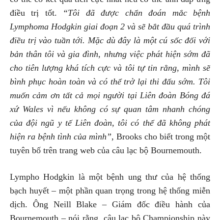
điều trị tốt.
“Tôi đã được chẩn đoán mắc bệnh
Lymphoma Hodgkin giai đoạn 2 và sẽ bắt đầu quá trình
điều trị vào tuần tới. Mặc dù đây là một cú sốc đối với
bản thân tôi và gia đình, nhưng việc phát hiện sớm đã
cho tiên lượng khá tích cực và tôi tự tin rằng, mình sẽ
bình phục hoàn toàn và có thể trở lại thi đấu sớm. Tôi
muốn cảm ơn tất cả mọi người tại Liên đoàn Bóng đá
xứ Wales vì ​​nếu không có sự quan tâm nhanh chóng
của đội ngũ y tế Liên đoàn, tôi có thể đã không phát
hiện ra bệnh tình của mình”
, Brooks cho biết trong một
tuyên bố trên trang web của câu lạc bộ Bournemouth.
Lympho Hodgkin là một bệnh ung thư của hệ thống
bạch huyết – một phần quan trọng trong hệ thống miễn
dịch. Ông Neill Blake – Giám đốc điều hành của
Bournemouth – nói rằng, câu lạc bộ Championship này