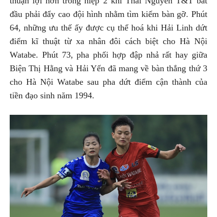
thuận lợi hơn trong hiệp 2 khi Thái Nguyên T&T bắt
đầu phải đẩy cao đội hình nhằm tìm kiếm bàn gỡ. Phút
64, những ưu thế ấy được cụ thể hoá khi Hải Linh dứt
điểm kĩ thuật từ xa nhân đôi cách biệt cho Hà Nội
Watabe. Phút 73, pha phối hợp đập nhả rất hay giữa
Biện Thị Hằng và Hải Yến đã mang về bàn thắng thứ 3
cho Hà Nội Watabe sau pha dứt điểm cận thành của
tiền đạo sinh năm 1994.