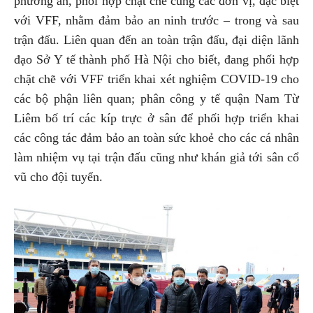
phương án, phối hợp chặt chẽ cùng các đơn vị, đặc biệt
với VFF, nhằm đảm bảo an ninh trước – trong và sau
trận đấu. Liên quan đến an toàn trận đấu, đại diện lãnh
đạo Sở Y tế thành phố Hà Nội cho biết, đang phối hợp
chặt chẽ với VFF triển khai xét nghiệm COVID-19 cho
các bộ phận liên quan; phân công y tế quận Nam Từ
Liêm bố trí các kíp trực ở sân để phối hợp triển khai
các công tác đảm bảo an toàn sức khoẻ cho các cá nhân
làm nhiệm vụ tại trận đấu cũng như khán giả tới sân cổ
vũ cho đội tuyển.