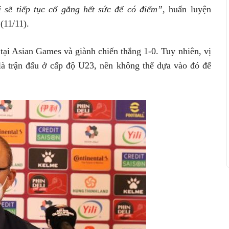
i sẽ tiếp tục cố gắng hết sức để có điểm”,
huấn luyện
(11/11).
ại Asian Games và giành chiến thắng 1-0. Tuy nhiên, vị
là trận đấu ở cấp độ U23, nên không thể dựa vào đó để