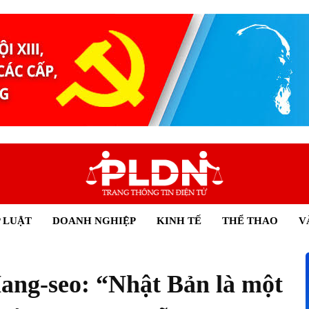
 LUẬT
DOANH NGHIỆP
KINH TẾ
THỂ THAO
V
ang-seo: “Nhật Bản là một