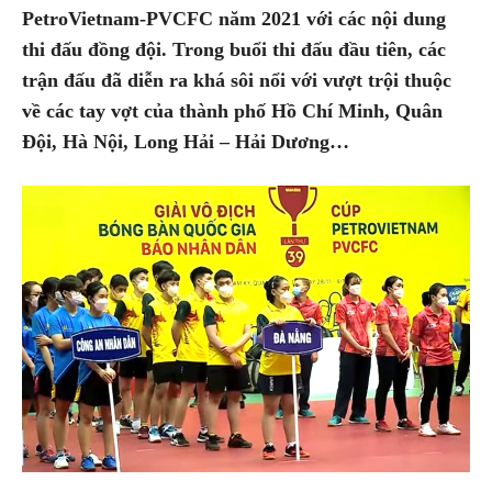
PetroVietnam-PVCFC năm 2021 với các nội dung
thi đấu đồng đội. Trong buổi thi đấu đầu tiên, các
trận đấu đã diễn ra khá sôi nổi với vượt trội thuộc
về các tay vợt của thành phố Hồ Chí Minh, Quân
Đội, Hà Nội, Long Hải – Hải Dương…