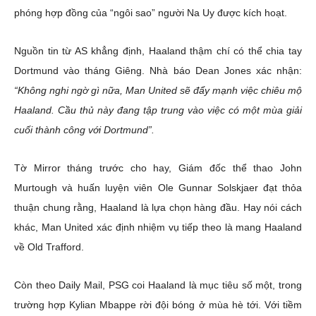
phóng hợp đồng của “ngôi sao” người Na Uy được kích hoạt.
Nguồn tin từ AS khẳng định, Haaland thậm chí có thể chia tay
Dortmund vào tháng Giêng. Nhà báo Dean Jones xác nhận:
“Không nghi ngờ gì nữa, Man United sẽ đẩy mạnh việc chiêu mộ
Haaland. Cầu thủ này đang tập trung vào việc có một mùa giải
cuối thành công với Dortmund”.
Tờ Mirror tháng trước cho hay, Giám đốc thể thao John
Murtough và huấn luyện viên Ole Gunnar Solskjaer đạt thỏa
thuận chung rằng, Haaland là lựa chọn hàng đầu. Hay nói cách
khác, Man United xác định nhiệm vụ tiếp theo là mang Haaland
về Old Trafford.
Còn theo Daily Mail, PSG coi Haaland là mục tiêu số một, trong
trường hợp Kylian Mbappe rời đội bóng ở mùa hè tới. Với tiềm