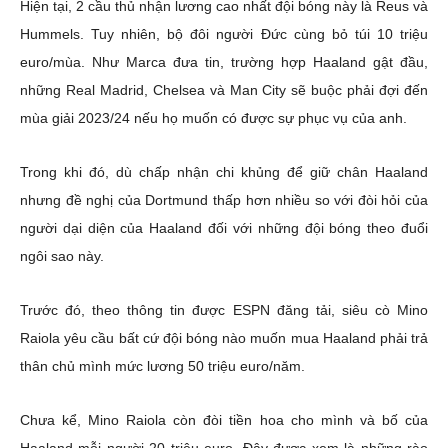
Hiện tại, 2 cầu thủ nhận lương cao nhất đội bóng này là Reus và
Hummels. Tuy nhiên, bộ đôi người Đức cùng bỏ túi 10 triệu
euro/mùa. Như Marca đưa tin, trường hợp Haaland gật đầu,
những Real Madrid, Chelsea và Man City sẽ buộc phải đợi đến
mùa giải 2023/24 nếu họ muốn có được sự phục vụ của anh.
Trong khi đó, dù chấp nhận chi khủng để giữ chân Haaland
nhưng đề nghị của Dortmund thấp hơn nhiều so với đòi hỏi của
người dại diện của Haaland đối với những đội bóng theo đuổi
ngôi sao này.
Trước đó, theo thông tin được ESPN đăng tải, siêu cò Mino
Raiola yêu cầu bất cứ đội bóng nào muốn mua Haaland phải trả
thân chủ mình mức lương 50 triệu euro/năm.
Chưa kể, Mino Raiola còn đòi tiền hoa cho mình và bố của
Haaland mỗi người 20 triệu euro. Đây được xem là những rào