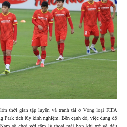
lớn thời gian tập luyện và tranh tài ở Vòng loại FIFA
g Park tích lũy kinh nghiệm. Bên cạnh đó, việc đụng độ
Nam sẽ chơi với tâm lý thoải mái hơn khi trở về đấu