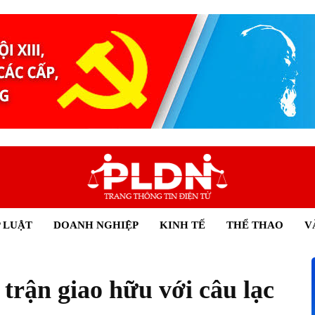
 LUẬT
DOANH NGHIỆP
KINH TẾ
THỂ THAO
V
trận giao hữu với câu lạc