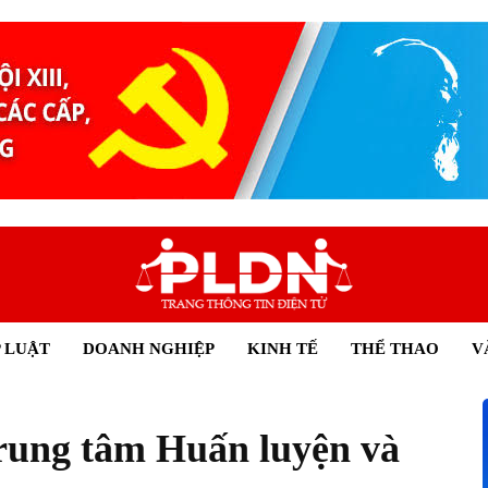
 LUẬT
DOANH NGHIỆP
KINH TẾ
THỂ THAO
V
rung tâm Huấn luyện và