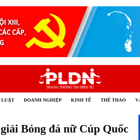
 LUẬT
DOANH NGHIỆP
KINH TẾ
THỂ THAO
V
giải Bóng đá nữ Cúp Quốc