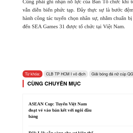
Cũng phải ghi nhận nỗ lực của Ban Tổ chức khi 
vẫn diễn biến phức tạp. Đây thực sự là bước đệ
hành công tác tuyển chọn nhân sự, nhằm chuẩn 
đến SEA Games 31 được tổ chức tại Việt Nam.
Từ khóa:
CLB TP HCM I vô địch
Giải bóng đá nữ cúp Q
CÙNG CHUYÊN MỤC
ASEAN Cup: Tuyển Việt Nam
đoạt vé vào bán kết với ngôi đầu
bảng