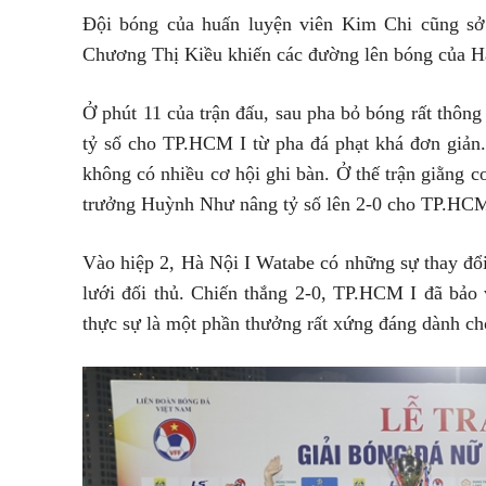
Đội bóng của huấn luyện viên Kim Chi cũng sở
Chương Thị Kiều khiến các đường lên bóng của Hà
Ở phút 11 của trận đấu, sau pha bỏ bóng rất thô
tỷ số cho TP.HCM I từ pha đá phạt khá đơn giản.
không có nhiều cơ hội ghi bàn. Ở thế trận giằng c
trưởng Huỳnh Như nâng tỷ số lên 2-0 cho TP.HCM
Vào hiệp 2, Hà Nội I Watabe có những sự thay đổi
lưới đối thủ. Chiến thắng 2-0, TP.HCM I đã bảo
thực sự là một phần thưởng rất xứng đáng dành ch