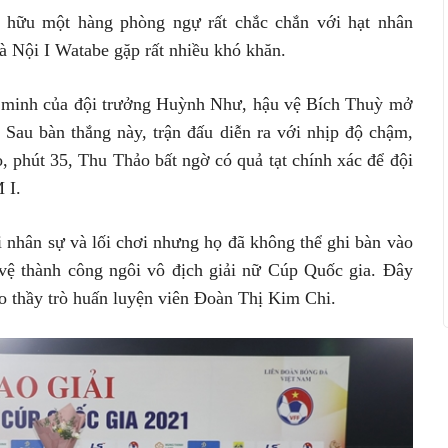
 hữu một hàng phòng ngự rất chắc chắn với hạt nhân
 Nội I Watabe gặp rất nhiều khó khăn.
ng minh của đội trưởng Huỳnh Như, hậu vệ Bích Thuỳ mở
 Sau bàn thắng này, trận đấu diễn ra với nhịp độ chậm,
o, phút 35, Thu Thảo bất ngờ có quả tạt chính xác để đội
 I.
 nhân sự và lối chơi nhưng họ đã không thể ghi bàn vào
 vệ thành công ngôi vô địch giải nữ Cúp Quốc gia. Đây
o thầy trò huấn luyện viên Đoàn Thị Kim Chi.