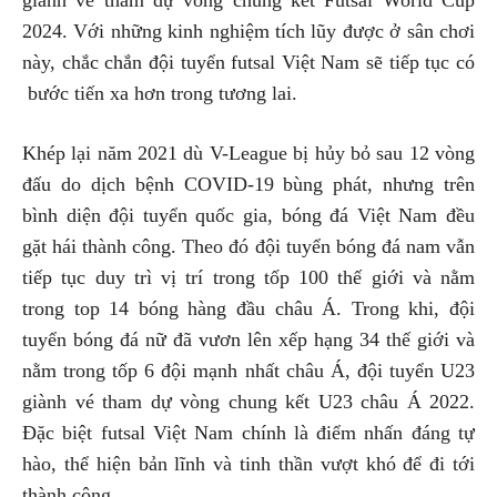
giành vé tham dự vòng chung kết Futsal World Cup
2024. Với những kinh nghiệm tích lũy được ở sân chơi
này, chắc chắn đội tuyển futsal Việt Nam sẽ tiếp tục có
bước tiến xa hơn trong tương lai.
Khép lại năm 2021 dù V-League bị hủy bỏ sau 12 vòng
đấu do dịch bệnh COVID-19 bùng phát, nhưng trên
bình diện đội tuyển quốc gia, bóng đá Việt Nam đều
gặt hái thành công. Theo đó đội tuyển bóng đá nam vẫn
tiếp tục duy trì vị trí trong tốp 100 thế giới và nằm
trong top 14 bóng hàng đầu châu Á. Trong khi, đội
tuyển bóng đá nữ đã vươn lên xếp hạng 34 thế giới và
nằm trong tốp 6 đội mạnh nhất châu Á, đội tuyển U23
giành vé tham dự vòng chung kết U23 châu Á 2022.
Đặc biệt futsal Việt Nam chính là điểm nhấn đáng tự
hào, thể hiện bản lĩnh và tinh thần vượt khó để đi tới
thành công.