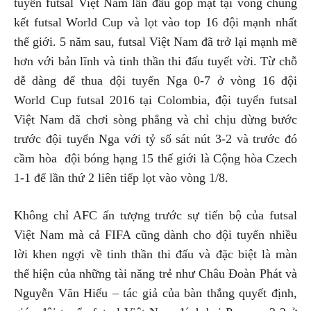
tuyển futsal Việt Nam lần đầu góp mặt tại vòng chung
kết futsal World Cup và lọt vào top 16 đội mạnh nhất
thế giới. 5 năm sau, futsal Việt Nam đã trở lại mạnh mẽ
hơn với bản lĩnh và tinh thần thi đấu tuyết vời. Từ chỗ
dễ dàng để thua đội tuyển Nga 0-7 ở vòng 16 đội
World Cup futsal 2016 tại Colombia, đội tuyển futsal
Việt Nam đã chơi sòng phẳng và chỉ chịu dừng bước
trước đội tuyển Nga với tỷ số sát nút 3-2 và trước đó
cầm hòa đội bóng hạng 15 thế giới là Cộng hòa Czech
1-1 để lần thứ 2 liên tiếp lọt vào vòng 1/8.
Không chỉ AFC ấn tượng trước sự tiến bộ của futsal
Việt Nam mà cả FIFA cũng dành cho đội tuyển nhiều
lời khen ngợi về tinh thần thi đấu và đặc biệt là màn
thể hiện của những tài năng trẻ như Châu Đoàn Phát và
Nguyễn Văn Hiếu – tác giả của bàn thắng quyết định,