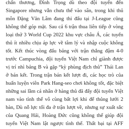
chấn thương, Đình Trọng dù theo đội tuyển đến
Singapore nhưng vẫn chưa thể vào sân, trong khi thủ
môn Đặng Văn Lâm đang thi đấu tại J-League cũng
không thể góp mặt. Sau cả 6 trận thua liên tiếp ở vòng
loại thứ 3 World Cup 2022 khu vực châu Á, các tuyển
thủ ít nhiều chịu áp lực về tâm lý và nhập cuộc không
tốt. Kết thúc vòng đấu bảng với trận thắng đậm 4-0
trước Campuchia, đội tuyển Việt Nam chỉ giành được
vị trí nhì bảng B và gặp “kỳ phùng địch thủ” Thái Lan
ở bán kết. Trong trận bán kết lượt đi, các học trò của
huấn luyện viên Park Hang-seo chơi không tốt, đặc biệt
những sai lầm cá nhân ở hàng thủ đã đẩy đội tuyển Việt
nam vào tình thế vô cùng bất lợi khi để thủng lưới 2
bàn, Dù nỗ lực tối đa ở trận lượt về, nhưng sự xuất sắc
của Quang Hải, Hoàng Đức cũng không thể giúp đội
tuyển Việt Nam lật ngược tình thế. Thất bại tại AFF