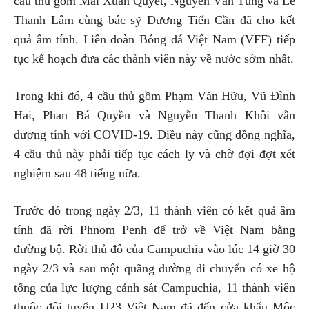
cầu thủ gồm Mai Xuân Quyết, Nguyễn Văn Tùng và Lê
Thanh Lâm cùng bác sỹ Dương Tiến Cần đã cho kết
quả âm tính. Liên đoàn Bóng đá Việt Nam (VFF) tiếp
tục kế hoạch đưa các thành viên này về nước sớm nhất.
Trong khi đó, 4 cầu thủ gồm Phạm Văn Hữu, Vũ Đình
Hai, Phan Bá Quyền và Nguyễn Thanh Khôi vẫn
dương tính với COVID-19. Điều này cũng đồng nghĩa,
4 cầu thủ này phải tiếp tục cách ly và chờ đợi đợt xét
nghiệm sau 48 tiếng nữa.
Trước đó trong ngày 2/3, 11 thành viên có kết quả âm
tính đã rời Phnom Penh để trở về Việt Nam bằng
đường bộ. Rời thủ đô của Campuchia vào lúc 14 giờ 30
ngày 2/3 và sau một quãng đường di chuyển có xe hộ
tống của lực lượng cảnh sát Campuchia, 11 thành viên
thuộc đội tuyển U23 Việt Nam đã đến cửa khẩu Mộc