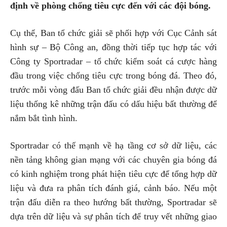
định về phòng chống tiêu cực đến với các đội bóng.
Cụ thể, Ban tổ chức giải sẽ phối hợp với Cục Cảnh sát
hình sự – Bộ Công an, đồng thời tiếp tục hợp tác với
Công ty Sportradar – tổ chức kiểm soát cá cược hàng
đầu trong việc chống tiêu cực trong bóng đá. Theo đó,
trước mỗi vòng đấu Ban tổ chức giải đều nhận được dữ
liệu thống kê những trận đấu có dấu hiệu bất thường để
nắm bắt tình hình.
Sportradar có thế mạnh về hạ tầng cơ sở dữ liệu, các
nền tảng không gian mạng với các chuyên gia bóng đá
có kinh nghiệm trong phát hiện tiêu cực để tổng hợp dữ
liệu và đưa ra phân tích đánh giá, cảnh báo. Nếu một
trận đấu diễn ra theo hướng bất thường, Sportradar sẽ
dựa trên dữ liệu và sự phân tích để truy vết những giao