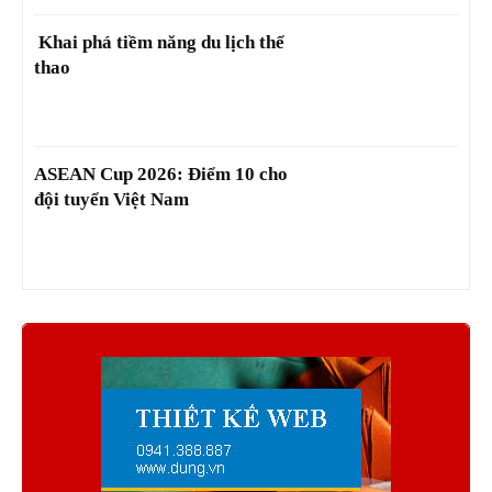
Khai phá tiềm năng du lịch thể
thao
ASEAN Cup 2026: Điểm 10 cho
đội tuyển Việt Nam