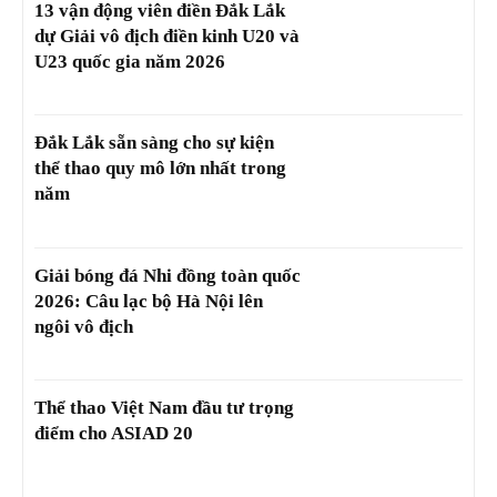
13 vận động viên điền Đắk Lắk
dự Giải vô địch điền kinh U20 và
U23 quốc gia năm 2026
Đắk Lắk sẵn sàng cho sự kiện
thể thao quy mô lớn nhất trong
năm
Giải bóng đá Nhi đồng toàn quốc
2026: Câu lạc bộ Hà Nội lên
ngôi vô địch
Thể thao Việt Nam đầu tư trọng
điểm cho ASIAD 20