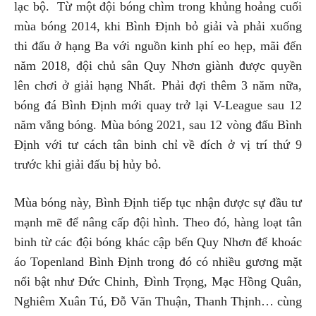
lạc bộ. Từ một đội bóng chìm trong khủng hoảng cuối
mùa bóng 2014, khi Bình Định bỏ giải và phải xuống
thi đấu ở hạng Ba với nguồn kinh phí eo hẹp, mãi đến
năm 2018, đội chủ sân Quy Nhơn giành được quyền
lên chơi ở giải hạng Nhất. Phải đợi thêm 3 năm nữa,
bóng đá Bình Định mới quay trở lại V-League sau 12
năm vắng bóng. Mùa bóng 2021, sau 12 vòng đấu Bình
Định với tư cách tân binh chỉ về đích ở vị trí thứ 9
trước khi giải đấu bị hủy bỏ.
Mùa bóng này, Bình Định tiếp tục nhận được sự đầu tư
mạnh mẽ để nâng cấp đội hình. Theo đó, hàng loạt tân
binh từ các đội bóng khác cập bến Quy Nhơn để khoác
áo Topenland Bình Định trong đó có nhiều gương mặt
nổi bật như Đức Chinh, Đình Trọng, Mạc Hồng Quân,
Nghiêm Xuân Tú, Ðỗ Văn Thuận, Thanh Thịnh… cùng