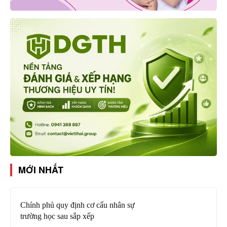
MỚI NHẤT
Chính phủ quy định cơ cấu nhân sự
trường học sau sắp xếp