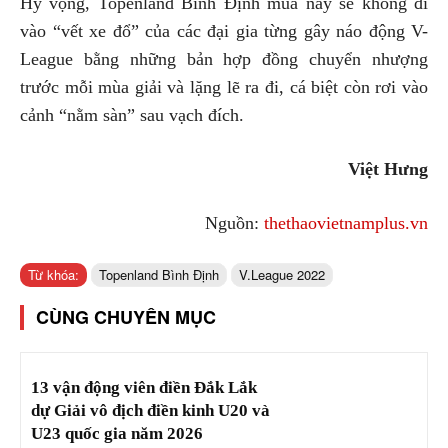
Hy vọng, Topenland Bình Định mùa này sẽ không đi
vào “vết xe đổ” của các đại gia từng gây náo động V-
League bằng những bản hợp đồng chuyển nhượng
trước mỗi mùa giải và lặng lẽ ra đi, cá biệt còn rơi vào
cảnh “nằm sàn” sau vạch đích.
Việt Hưng
Nguồn:
thethaovietnamplus.vn
Từ khóa:
Topenland Bình Định
V.League 2022
CÙNG CHUYÊN MỤC
13 vận động viên điền Đắk Lắk
dự Giải vô địch điền kinh U20 và
U23 quốc gia năm 2026