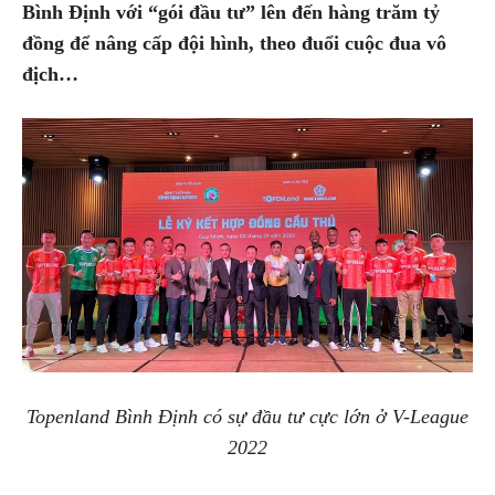
Bình Định với “gói đầu tư” lên đến hàng trăm tỷ
đồng để nâng cấp đội hình, theo đuổi cuộc đua vô
địch…
Topenland Bình Định có sự đầu tư cực lớn ở V-League
2022