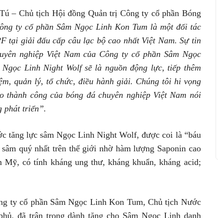
h Tú – Chủ tịch Hội đồng Quản trị Công ty cổ phần Bóng
ông ty cổ phần Sâm Ngọc Linh Kon Tum là một đối tác
 tại giải đấu cấp câu lạc bộ cao nhất Việt Nam. Sự tin
huyên nghiệp Việt Nam của Công ty cổ phần Sâm Ngọc
Ngọc Linh Night Wolf sẽ là nguồn động lực, tiếp thêm
m, quản lý, tổ chức, điều hành giải. Chúng tôi hi vọng
ho thành công của bóng đá chuyên nghiệp Việt Nam nói
 phát triển”.
ớc tăng lực sâm Ngọc Linh Night Wolf, được coi là “báu
 sâm quý nhất trên thế giới nhờ hàm lượng Saponin cao
âm Mỹ, có tính kháng ung thư, kháng khuẩn, kháng acid;
ng ty cổ phần Sâm Ngọc Linh Kon Tum, Chủ tịch Nước
hủ, đã trân trọng dành tặng cho Sâm Ngọc Linh danh