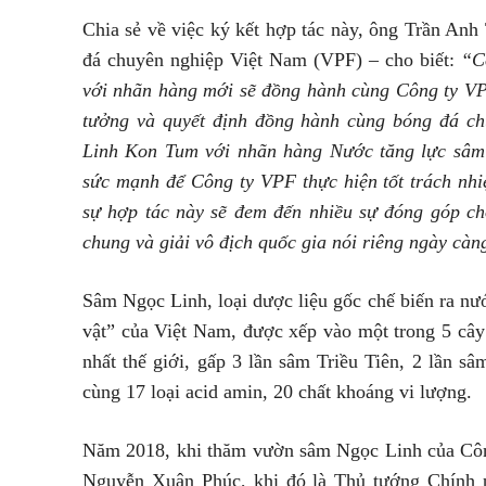
Chia sẻ về việc ký kết hợp tác này, ông Trần An
đá chuyên nghiệp Việt Nam (VPF) – cho biết:
“C
với nhãn hàng mới sẽ đồng hành cùng Công ty VPF
tưởng và quyết định đồng hành cùng bóng đá c
Linh Kon Tum với nhãn hàng Nước tăng lực sâm 
sức mạnh để Công ty VPF thực hiện tốt trách nhiệ
sự hợp tác này sẽ đem đến nhiều sự đóng góp c
chung và giải vô địch quốc gia nói riêng ngày càng
Sâm Ngọc Linh, loại dược liệu gốc chế biến ra nư
vật” của Việt Nam, được xếp vào một trong 5 cây
nhất thế giới, gấp 3 lần sâm Triều Tiên, 2 lần s
cùng 17 loại acid amin, 20 chất khoáng vi lượng.
Năm 2018, khi thăm vườn sâm Ngọc Linh của Cô
Nguyễn Xuân Phúc, khi đó là Thủ tướng Chính p