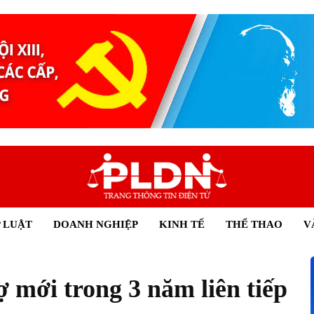
 LUẬT
DOANH NGHIỆP
KINH TẾ
THỂ THAO
V
ợ mới trong 3 năm liên tiếp