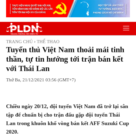
TRANG CHỦ
THỂ THAO
Tuyển thủ Việt Nam thoải mái tinh
thần, tự tin hướng tới trận bán kết
với Thái Lan
Thứ Ba, 21/12/2021 03:56 (GMT+7)
Facebook
Twitter
Pinterest
Wh
Chiều ngày 20/12, đội tuyển Việt Nam đã trở lại sân
tập để chuẩn bị cho trận đấu gặp đội tuyển Thái
Lan trong khuôn khổ vòng bán kết AFF Suzuki Cup
2020.