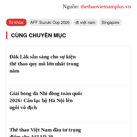
Nguồn:
thethaovietnamplus.vn
Từ khóa:
AFF Suzuki Cup 2020
đt việt nam
Singapore
CÙNG CHUYÊN MỤC
Đắk Lắk sẵn sàng cho sự kiện
thể thao quy mô lớn nhất trong
năm
Giải bóng đá Nhi đồng toàn quốc
2026: Câu lạc bộ Hà Nội lên
ngôi vô địch
Thể thao Việt Nam đầu tư trọng
điểm cho ASIAD 20