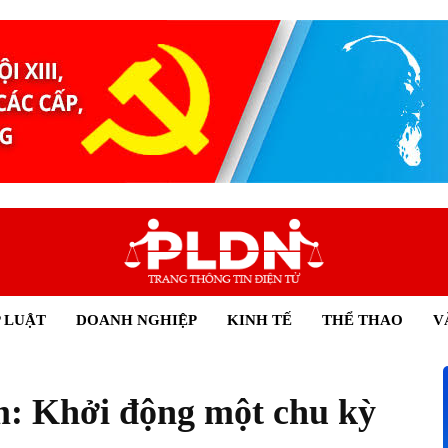
 LUẬT
DOANH NGHIỆP
KINH TẾ
THỂ THAO
V
m: Khởi động một chu kỳ