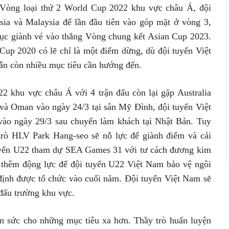
ại Vòng loại thứ 2 World Cup 2022 khu vực châu Á, đội
sia và Malaysia để lần đầu tiên vào góp mặt ở vòng 3,
 lục giành vé vào thẳng Vòng chung kết Asian Cup 2023.
Cup 2020 có lẽ chỉ là một điểm dừng, dù đội tuyển Việt
vẫn còn nhiều mục tiêu cần hướng đến.
2 khu vực châu Á với 4 trận đấu còn lại gặp Australia
 và Oman vào ngày 24/3 tại sân Mỹ Đình, đội tuyển Việt
vào ngày 29/3 sau chuyến làm khách tại Nhật Bản. Tuy
 trò HLV Park Hang-seo sẽ nỗ lực để giành điểm và cải
i tuyển U22 tham dự SEA Games 31 với tư cách đương kim
ếp thêm động lực để đội tuyển U22 Việt Nam bảo vệ ngôi
định được tổ chức vào cuối năm. Đội tuyển Việt Nam sẽ
 đấu trường khu vực.
n sức cho những mục tiêu xa hơn. Thầy trò huấn luyện