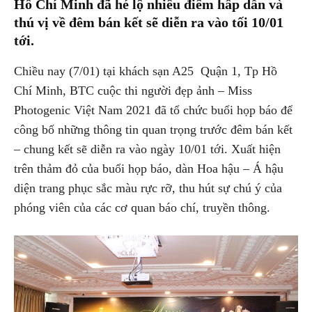
Hồ Chí Minh đã hé lộ nhiều điểm hấp dẫn và
thú vị về đêm bán kết sẽ diễn ra vào tối 10/01
tới.
Chiều nay (7/01) tại khách sạn A25 Quận 1, Tp Hồ
Chí Minh, BTC cuộc thi người đẹp ảnh – Miss
Photogenic Việt Nam 2021 đã tổ chức buổi họp báo để
công bố những thông tin quan trọng trước đêm bán kết
– chung kết sẽ diễn ra vào ngày 10/01 tới. Xuất hiện
trên thảm đỏ của buổi họp báo, dàn Hoa hậu – Á hậu
diện trang phục sắc màu rực rỡ, thu hút sự chú ý của
phóng viên của các cơ quan báo chí, truyền thông.