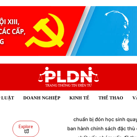
 LUẬT
DOANH NGHIỆP
KINH TẾ
THỂ THAO
V
chuẩn bị đón học sinh quay 
Explore
ban hành chính sách đặc thù đ