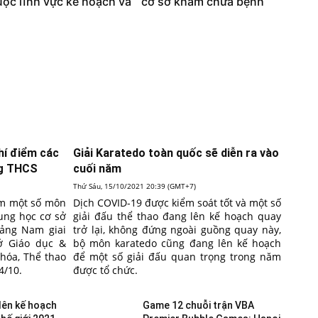
ộc lĩnh vực kế hoạch và
cơ sở khám chữa bệnh
hí điểm các
Giải Karatedo toàn quốc sẽ diễn ra vào
ng THCS
cuối năm
Thứ Sáu, 15/10/2021 20:39 (GMT+7)
iểm một số môn
Dịch COVID-19 được kiểm soát tốt và một số
rung học cơ sở
giải đấu thể thao đang lên kế hoạch quay
uảng Nam giai
trở lại, không đứng ngoài guồng quay này,
ở Giáo dục &
bộ môn karatedo cũng đang lên kế hoạch
 hóa, Thể thao
để một số giải đấu quan trọng trong năm
4/10.
được tổ chức.
lên kế hoạch
Game 12 chuỗi trận VBA