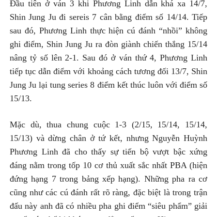
Đầu tiên ở ván 3 khi Phương Linh dẫn khá xa 14/7,
Shin Jung Ju đi sereis 7 cân bằng điểm số 14/14. Tiếp
sau đó, Phương Linh thực hiện cú đánh “nhồi” không
ghi điểm, Shin Jung Ju ra đòn giành chiến thắng 15/14
nâng tỷ số lên 2-1. Sau đó ở ván thứ 4, Phương Linh
tiếp tục dẫn điểm với khoảng cách tương đối 13/7, Shin
Jung Ju lại tung series 8 điểm kết thúc luôn với điểm số
15/13.
Mặc dù, thua chung cuộc 1-3 (2/15, 15/14, 15/14,
15/13) và dừng chân ở tứ kết, nhưng Nguyễn Huỳnh
Phương Linh đã cho thấy sự tiến bộ vượt bậc xứng
đáng nằm trong tốp 10 cơ thủ xuất sắc nhất PBA (hiện
đứng hạng 7 trong bảng xếp hạng). Những pha ra cơ
cũng như các cú đánh rất rõ ràng, đặc biệt là trong trận
đấu này anh đã có nhiều pha ghi điểm “siêu phẩm” giải