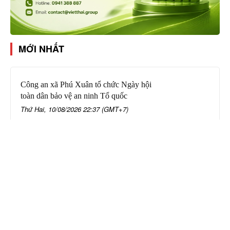
MỚI NHẤT
Công an xã Phú Xuân tổ chức Ngày hội
toàn dân bảo vệ an ninh Tổ quốc
Thứ Hai, 10/08/2026 22:37 (GMT+7)
Phó Chủ tịch UBND tỉnh Đào Mỹ kiểm
tra tiến độ triển khai Cụm công nghiệp
Tân Tiến
Thứ Hai, 10/08/2026 20:08 (GMT+7)
(Infographic) Cơ cấu nhân sự cơ sở giáo
dục công lập sau sắp xếp
Thứ Hai, 10/08/2026 19:35 (GMT+7)