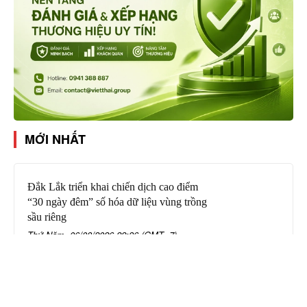
MỚI NHẤT
Đắk Lắk triển khai chiến dịch cao điểm
“30 ngày đêm” số hóa dữ liệu vùng trồng
sầu riêng
Thứ Năm, 06/08/2026 22:36 (GMT+7)
Giả danh công an lừa “chạy án”, chiếm
đoạt 400 triệu đồng
Thứ Năm, 06/08/2026 21:49 (GMT+7)