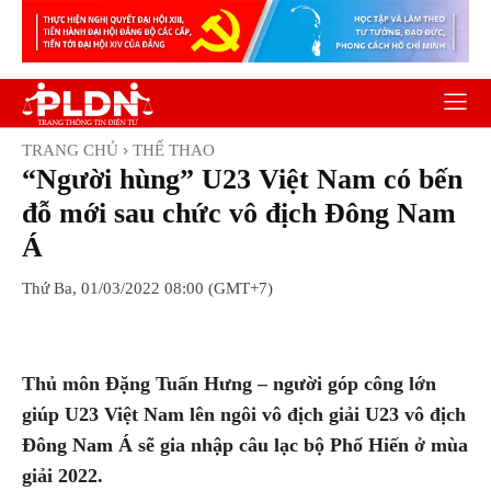
TRANG CHỦ
THỂ THAO
“Người hùng” U23 Việt Nam có bến
đỗ mới sau chức vô địch Đông Nam
Á
Thứ Ba, 01/03/2022 08:00 (GMT+7)
Facebook
Twitter
Pinterest
Wh
Thủ môn Đặng Tuấn Hưng – người góp công lớn
giúp U23 Việt Nam lên ngôi vô địch giải U23 vô địch
Đông Nam Á sẽ gia nhập câu lạc bộ Phố Hiến ở mùa
giải 2022.