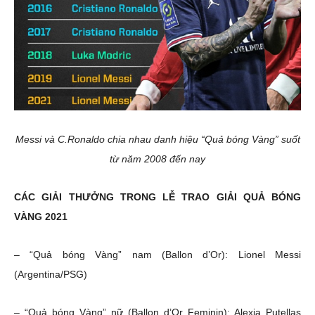
Messi và C.Ronaldo chia nhau danh hiệu “Quả bóng Vàng” suốt
từ năm 2008 đến nay
CÁC GIẢI THƯỞNG TRONG LỄ TRAO GIẢI QUẢ BÓNG
VÀNG 2021
– “Quả bóng Vàng” nam (Ballon d’Or): Lionel Messi
(Argentina/PSG)
– “Quả bóng Vàng” nữ (Ballon d’Or Feminin): Alexia Putellas