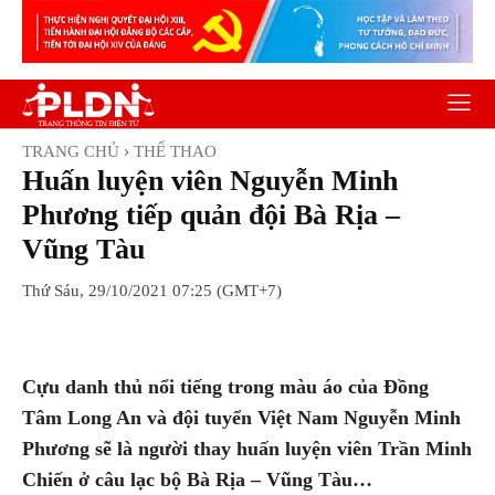
TRANG CHỦ
THỂ THAO
Huấn luyện viên Nguyễn Minh
Phương tiếp quản đội Bà Rịa –
Vũng Tàu
Thứ Sáu, 29/10/2021 07:25 (GMT+7)
Facebook
Twitter
Pinterest
Wh
Cựu danh thủ nổi tiếng trong màu áo của Đồng
Tâm Long An và đội tuyển Việt Nam Nguyễn Minh
Phương sẽ là người thay huấn luyện viên Trần Minh
Chiến ở câu lạc bộ Bà Rịa – Vũng Tàu…