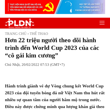
TRANG CHỦ
THỂ THAO
Hơn 22 triệu người theo dõi hành
trình đến World Cup 2023 của các
“cô gái kim cương”
Chủ Nhật, 20/02/2022 07:53 (GMT+7)
Facebook
Twitter
Pinterest
Wh
Hành trình giành vé dự Vòng chung kết World Cup
2023 của đội tuyển bóng đá nữ Việt Nam thu hút rất
nhiều sự quan tâm của người hâm mộ trong nước.
Điều này được chứng minh qua lượng khán giả theo