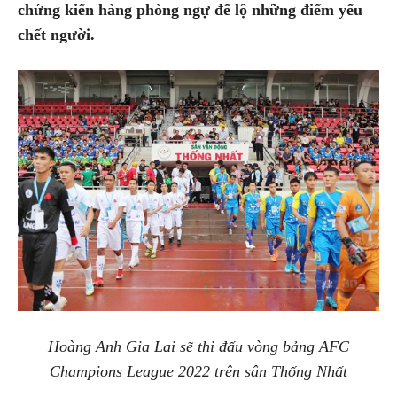
chứng kiến hàng phòng ngự để lộ những điểm yếu
chết người.
Hoàng Anh Gia Lai sẽ thi đấu vòng bảng AFC
Champions League 2022 trên sân Thống Nhất