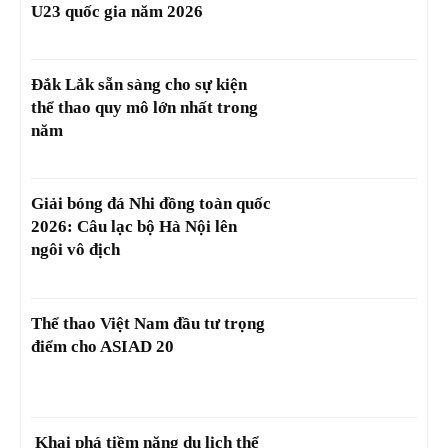
U23 quốc gia năm 2026
Đắk Lắk sẵn sàng cho sự kiện
thể thao quy mô lớn nhất trong
năm
Giải bóng đá Nhi đồng toàn quốc
2026: Câu lạc bộ Hà Nội lên
ngôi vô địch
Thể thao Việt Nam đầu tư trọng
điểm cho ASIAD 20
Khai phá tiềm năng du lịch thể