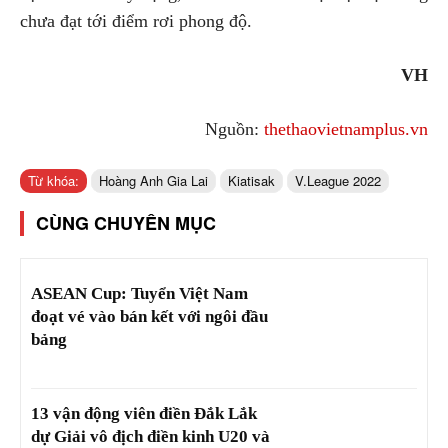
chưa đạt tới điểm rơi phong độ.
VH
Nguồn:
thethaovietnamplus.vn
Từ khóa:
Hoàng Anh Gia Lai
Kiatisak
V.League 2022
CÙNG CHUYÊN MỤC
ASEAN Cup: Tuyển Việt Nam
đoạt vé vào bán kết với ngôi đầu
bảng
13 vận động viên điền Đắk Lắk
dự Giải vô địch điền kinh U20 và