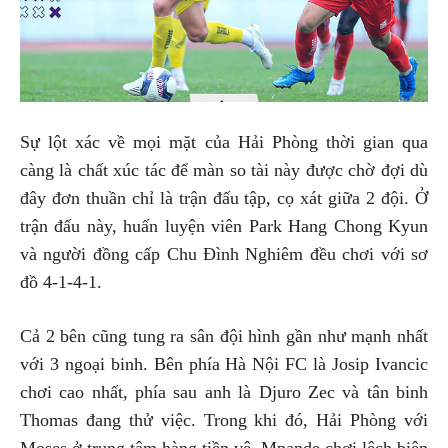
Sự lột xác về mọi mặt của Hải Phòng thời gian qua
càng là chất xúc tác để màn so tài này được chờ đợi dù
đây đơn thuần chỉ là trận đấu tập, cọ xát giữa 2 đội. Ở
trận đấu này, huấn luyện viên Park Hang Chong Kyun
và người đồng cấp Chu Đình Nghiêm đều chơi với sơ
đồ 4-1-4-1.
Cả 2 bên cũng tung ra sân đội hình gần như mạnh nhất
với 3 ngoại binh. Bên phía Hà Nội FC là Josip Ivancic
chơi cao nhất, phía sau anh là Djuro Zec và tân binh
Thomas đang thử việc. Trong khi đó, Hải Phòng với