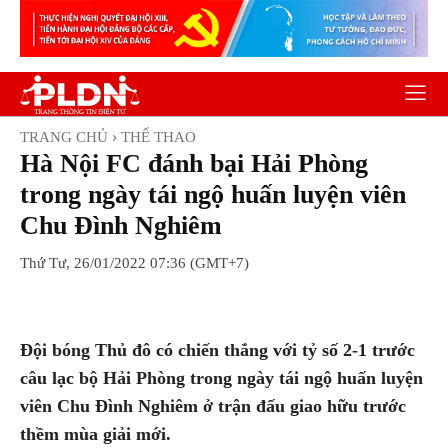
TRANG CHỦ
THỂ THAO
Hà Nội FC đánh bại Hải Phòng
trong ngày tái ngộ huấn luyện viên
Chu Đình Nghiêm
Thứ Tư, 26/01/2022 07:36 (GMT+7)
Facebook
Twitter
Pinterest
Wh
Đội bóng Thủ đô có chiến thắng với tỷ số 2-1 trước
câu lạc bộ Hải Phòng trong ngày tái ngộ huấn luyện
viên Chu Đình Nghiêm ở trận đấu giao hữu trước
thềm mùa giải mới.