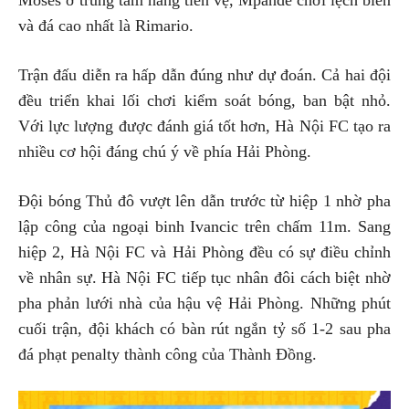
Moses ở trung tâm hàng tiền vệ, Mpande chơi lệch biên
và đá cao nhất là Rimario.
Trận đấu diễn ra hấp dẫn đúng như dự đoán. Cả hai đội
đều triển khai lối chơi kiểm soát bóng, ban bật nhỏ.
Với lực lượng được đánh giá tốt hơn, Hà Nội FC tạo ra
nhiều cơ hội đáng chú ý về phía Hải Phòng.
Đội bóng Thủ đô vượt lên dẫn trước từ hiệp 1 nhờ pha
lập công của ngoại binh Ivancic trên chấm 11m. Sang
hiệp 2, Hà Nội FC và Hải Phòng đều có sự điều chỉnh
về nhân sự. Hà Nội FC tiếp tục nhân đôi cách biệt nhờ
pha phản lưới nhà của hậu vệ Hải Phòng. Những phút
cuối trận, đội khách có bàn rút ngắn tỷ số 1-2 sau pha
đá phạt penalty thành công của Thành Đồng.