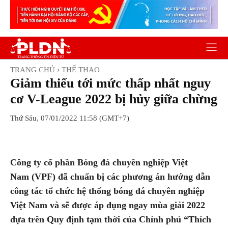
TRANG CHỦ
THỂ THAO
Giảm thiểu tới mức thấp nhất nguy
cơ V-League 2022 bị hủy giữa chừng
Thứ Sáu, 07/01/2022 11:58 (GMT+7)
Facebook
Twitter
Pinterest
Wh
Công ty cổ phần Bóng đá chuyên nghiệp Việt
Nam (VPF) đã chuẩn bị các phương án hướng dẫn
công tác tổ chức hệ thống bóng đá chuyên nghiệp
Việt Nam và sẽ được áp dụng ngay mùa giải 2022
dựa trên Quy định tạm thời của Chính phủ “Thích