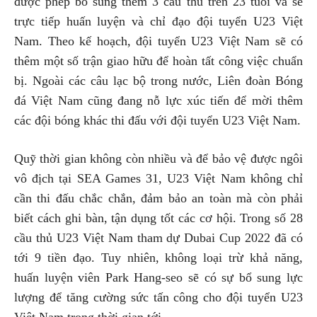
được phép bổ sung thêm 3 cầu thủ trên 23 tuổi và sẽ
trực tiếp huấn luyện và chỉ đạo đội tuyển U23 Việt
Nam. Theo kế hoạch, đội tuyển U23 Việt Nam sẽ có
thêm một số trận giao hữu để hoàn tất công việc chuẩn
bị. Ngoài các câu lạc bộ trong nước, Liên đoàn Bóng
đá Việt Nam cũng đang nỗ lực xúc tiến để mời thêm
các đội bóng khác thi đấu với đội tuyển U23 Việt Nam.
Quỹ thời gian không còn nhiều và để bảo vệ được ngôi
vô địch tại SEA Games 31, U23 Việt Nam không chỉ
cần thi đấu chắc chắn, đảm bảo an toàn mà còn phải
biết cách ghi bàn, tận dụng tốt các cơ hội. Trong số 28
cầu thủ U23 Việt Nam tham dự Dubai Cup 2022 đã có
tới 9 tiền đạo. Tuy nhiên, không loại trừ khả năng,
huấn luyện viên Park Hang-seo sẽ có sự bổ sung lực
lượng để tăng cường sức tấn công cho đội tuyển U23
Việt Nam trong thời gian tới.