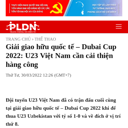
TRANG CHỦ
THỂ THAO
Giải giao hữu quốc tế – Dubai Cup
2022: U23 Việt Nam cần cải thiện
hàng công
Thứ Tư, 30/03/2022 12:26 (GMT+7)
Facebook
Twitter
Pinterest
Wh
Đội tuyển U23 Việt Nam đã có trận đấu cuối cùng
tại giải giao hữu quốc tế – Dubai Cup 2022 khi để
thua U23 Uzbekistan với tỷ số 1-0 và về đích ở vị trí
thứ 8.