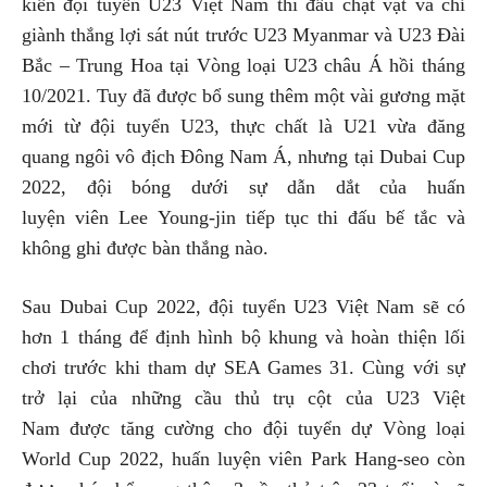
kiến đội tuyển U23 Việt Nam thi đấu chật vật và chỉ
giành thắng lợi sát nút trước U23 Myanmar và U23 Đài
Bắc – Trung Hoa tại Vòng loại U23 châu Á hồi tháng
10/2021. Tuy đã được bổ sung thêm một vài gương mặt
mới từ đội tuyển U23, thực chất là U21 vừa đăng
quang ngôi vô địch Đông Nam Á, nhưng tại Dubai Cup
2022, đội bóng dưới sự dẫn dắt của huấn
luyện viên Lee Young-jin tiếp tục thi đấu bế tắc và
không ghi được bàn thắng nào.
Sau Dubai Cup 2022, đội tuyển U23 Việt Nam sẽ có
hơn 1 tháng để định hình bộ khung và hoàn thiện lối
chơi trước khi tham dự SEA Games 31. Cùng với sự
trở lại của những cầu thủ trụ cột của U23 Việt
Nam được tăng cường cho đội tuyển dự Vòng loại
World Cup 2022, huấn luyện viên Park Hang-seo còn