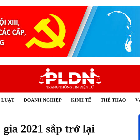
 LUẬT
DOANH NGHIỆP
KINH TẾ
THỂ THAO
V
 gia 2021 sắp trở lại