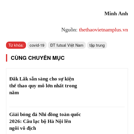
Minh Anh
Nguồn:
thethaovietnamplus.vn
Từ khóa:
covid-19
ĐT futsal Việt Nam
tập trung
CÙNG CHUYÊN MỤC
Đắk Lắk sẵn sàng cho sự kiện
thể thao quy mô lớn nhất trong
năm
Giải bóng đá Nhi đồng toàn quốc
2026: Câu lạc bộ Hà Nội lên
ngôi vô địch